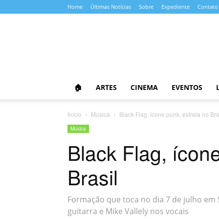
Home
Últimas Notícias
Sobre
Expediente
Contato
Almanaque
da
Cultura
🏠
ARTES
CINEMA
EVENTOS
Início
Música
Black Flag, ícone punk, estreia no Bra
Música
Black Flag, ícone
Brasil
Formação que toca no dia 7 de julho em
guitarra e Mike Vallely nos vocais