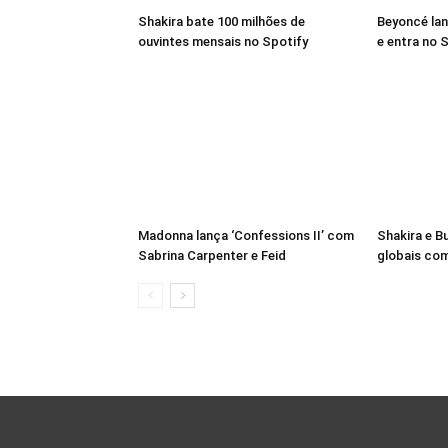
Shakira bate 100 milhões de
Beyoncé lan
ouvintes mensais no Spotify
e entra no S
Madonna lança ‘Confessions II’ com
Shakira e B
Sabrina Carpenter e Feid
globais com 