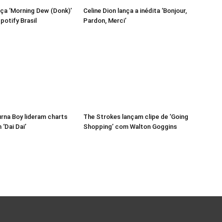
ça ‘Morning Dew (Donk)’
Celine Dion lança a inédita ‘Bonjour,
potify Brasil
Pardon, Merci’
urna Boy lideram charts
The Strokes lançam clipe de ‘Going
‘Dai Dai’
Shopping’ com Walton Goggins