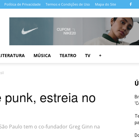
Política de Privacidade
Termos e Condições de Uso
Mapa do Site
LITERATURA
MÚSICA
TEATRO
TV
+
sil
Ú
 punk, estreia no
Br
‘C
T
pa
 São Paulo tem o co-fundador Greg Ginn na
Do