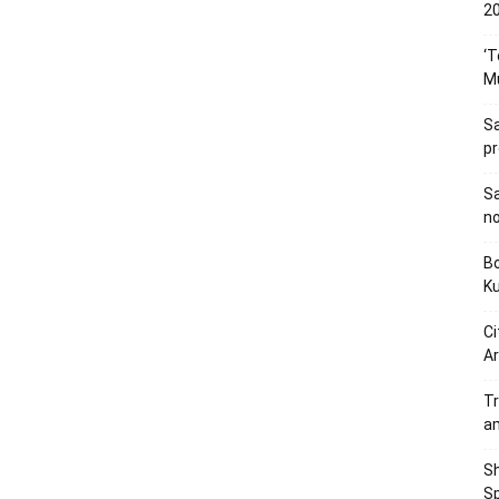
20
‘T
M
Sa
p
Sa
n
Bo
K
Ci
Ar
Tr
a
Sh
Sp