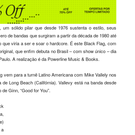
 um sólido pilar que desde 1976 sustenta o estilo, seus
mero de bandas que surgiram a partir da década de 1980 até
o que viria a ser e soar o hardcore. É este Black Flag, com
iginal, que enfim debuta no Brasil – com show único – dia
Paulo. A realização é da Powerline Music & Books.
ag vem para a turnê Latino Americana com Mike Vallely nos
a de Long Beach (Califórnia). Vallevy está na banda desde
o de Ginn, “Good for You”.
ck
a,
e)
 a