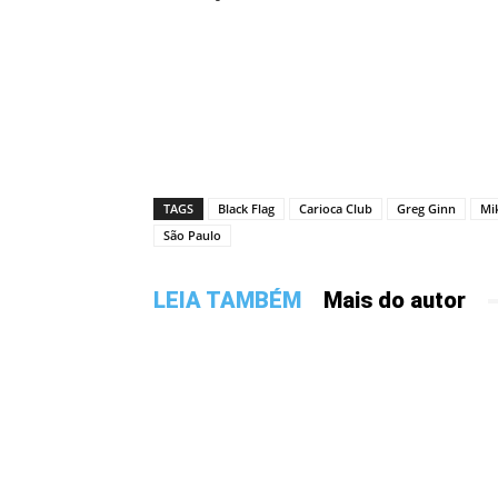
TAGS
Black Flag
Carioca Club
Greg Ginn
Mik
São Paulo
LEIA TAMBÉM
Mais do autor