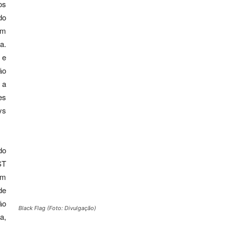
os
do
em
a.
 e
ão
 a
es
ys
do
ST
em
de
ão
Black Flag (Foto: Divulgação)
a,