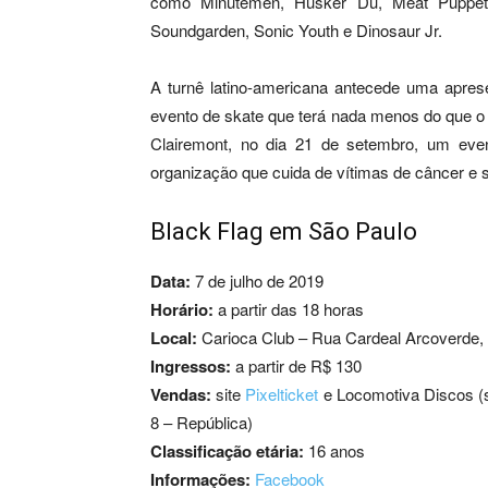
como Minutemen, Hüsker Dü, Meat Puppet
Soundgarden, Sonic Youth e Dinosaur Jr.
A turnê latino-americana antecede uma apre
evento de skate que terá nada menos do que o 
Clairemont, no dia 21 de setembro, um even
organização que cuida de vítimas de câncer e s
Black Flag em São Paulo
Data:
7 de julho de 2019
Horário:
a partir das 18 horas
Local:
Carioca Club – Rua Cardeal Arcoverde, 
Ingressos:
a partir de R$ 130
Vendas:
site
Pixelticket
e Locomotiva Discos (s
8 – República)
Classificação etária:
16 anos
Informações:
Facebook