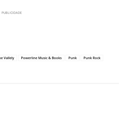
PUBLICIDADE
e Vallely
Powerline Music & Books
Punk
Punk Rock