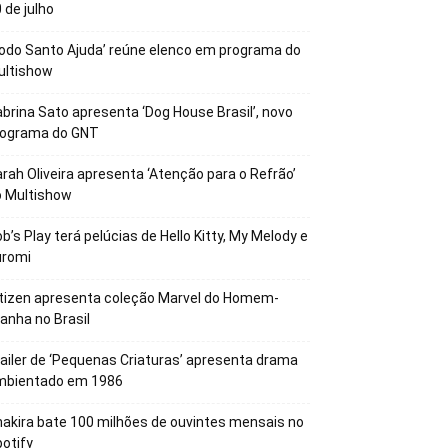
 de julho
odo Santo Ajuda’ reúne elenco em programa do
ultishow
brina Sato apresenta ‘Dog House Brasil’, novo
rograma do GNT
rah Oliveira apresenta ‘Atenção para o Refrão’
o Multishow
b’s Play terá pelúcias de Hello Kitty, My Melody e
uromi
tizen apresenta coleção Marvel do Homem-
anha no Brasil
ailer de ‘Pequenas Criaturas’ apresenta drama
mbientado em 1986
akira bate 100 milhões de ouvintes mensais no
otify