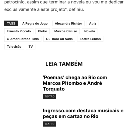
patrocínio, assim que terminar a novela eu vou me dedicar
exclusivamente a este projeto”, definiu.
TAGS
A Regra do Jogo
Alexandra Richter
Atriz
Ernesto Piccolo
Globo
Marcos Caruso
Novela
O Amor Perdoa Tudo
Ou Tudo ou Nada
Teatro Leblon
Televisão
TV
LEIA TAMBÉM
‘Poemas’ chega ao Rio com
Marcos Pitombo e André
Torquato
TEATRO
Ingresso.com destaca musicais e
peças em cartaz no Rio
TEATRO