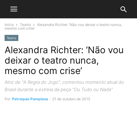
Início
Teatro
Alexandra Richter: ‘Não vou deixar o teatro nunca,
mesmo com crise’
Teatro
Alexandra Richter: ‘Não vou
deixar o teatro nunca,
mesmo com crise’
Atriz de "A Regra do Jogo", comentou momento atual do
Brasil durante a estreia da peça "Ou Tudo ou Nada"
Por
Petrúquio Pamplona
-
21 de outubro de 2015